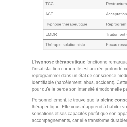
TCC
Restructura
ACT
Acceptation
Hypnose thérapeutique
Reprogramm
EMDR
Traitement
Thérapie solutionniste
Focus resso
L'
hypnose thérapeutique
fonctionne remarquab
l'insatisfaction corporelle est ancrée profondé
reprogrammer dans un état de conscience modif
identifiable (harcèlement, abus, accident). Cett
pour qu'elle perde son intensité émotionnelle p
Personnellement, je trouve que la
pleine consc
thérapeutique. Elle vous réapprend à habiter vot
sensations et ses capacités plutôt que son app
accompagnements, car elle transforme durableme