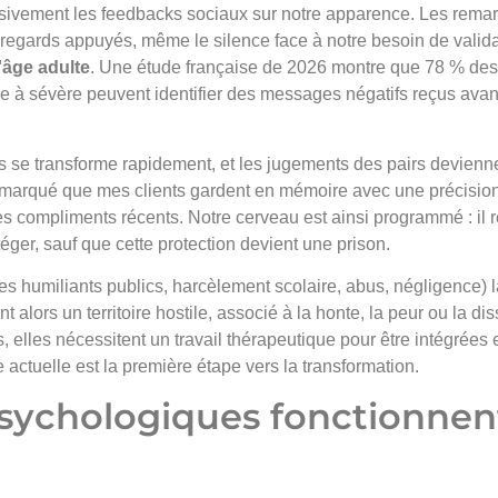
ssivement les feedbacks sociaux sur notre apparence. Les rema
regards appuyés, même le silence face à notre besoin de valida
'âge adulte
. Une étude française de 2026 montre que 78 % des
e à sévère peuvent identifier des messages négatifs reçus avan
 se transforme rapidement, et les jugements des pairs devienn
remarqué que mes clients gardent en mémoire avec une précision
es compliments récents. Notre cerveau est ainsi programmé : il r
er, sauf que cette protection devient une prison.
s humiliants publics, harcèlement scolaire, abus, négligence) l
alors un territoire hostile, associé à la honte, la peur ou la di
 elles nécessitent un travail thérapeutique pour être intégrées 
e actuelle est la première étape vers la transformation.
sychologiques fonctionnen