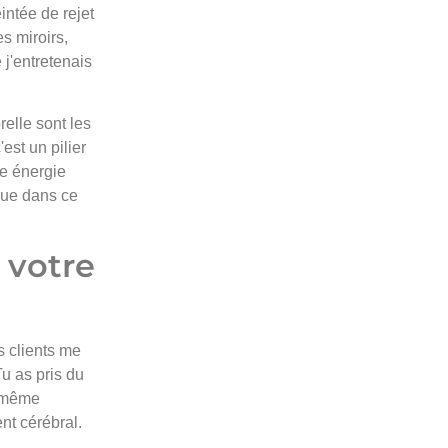
intée de rejet
s miroirs,
 j'entretenais
elle sont les
est un pilier
ne énergie
que dans ce
 votre
s clients me
u as pris du
, même
nt cérébral.