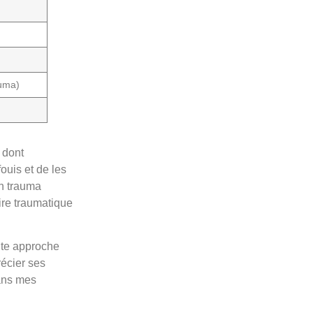
auma)
 dont
ouis et de les
un trauma
ire traumatique
ute approche
récier ses
dans mes