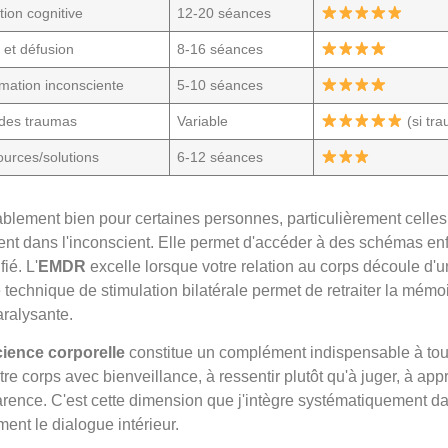
tion cognitive
12-20 séances
 et défusion
8-16 séances
ation inconsciente
5-10 séances
 des traumas
Variable
(si tr
urces/solutions
6-12 séances
lement bien pour certaines personnes, particulièrement celles
ment dans l'inconscient. Elle permet d'accéder à des schémas enf
ié. L'
EMDR
excelle lorsque votre relation au corps découle d'
e technique de stimulation bilatérale permet de retraiter la mémo
aralysante.
ience corporelle
constitue un complément indispensable à to
re corps avec bienveillance, à ressentir plutôt qu'à juger, à app
arence. C'est cette dimension que j'intègre systématiquement 
nt le dialogue intérieur.