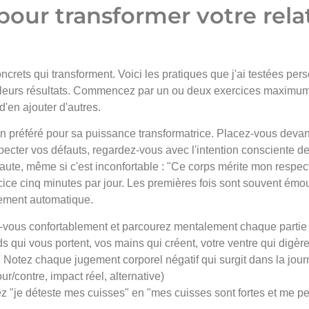
pour transformer votre rela
oncrets qui transforment. Voici les pratiques que j'ai testées per
leurs résultats. Commencez par un ou deux exercices maximum,
'en ajouter d'autres.
 préféré pour sa puissance transformatrice. Placez-vous devant
ecter vos défauts, regardez-vous avec l'intention consciente de
ute, même si c'est inconfortable : "Ce corps mérite mon respect,
ercice cinq minutes par jour. Les premières fois sont souvent émo
ement automatique.
-vous confortablement et parcourez mentalement chaque partie 
s qui vous portent, vos mains qui créent, votre ventre qui digère
: Notez chaque jugement corporel négatif qui surgit dans la jour
r/contre, impact réel, alternative)
z "je déteste mes cuisses" en "mes cuisses sont fortes et me p