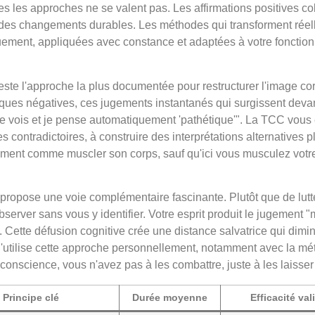
es approches ne se valent pas. Les affirmations positives col
t des changements durables. Les méthodes qui transforment réel
iquement, appliquées avec constance et adaptées à votre foncti
este l'approche la plus documentée pour restructurer l'image cor
ques négatives, ces jugements instantanés qui surgissent devant
 me vois et je pense automatiquement 'pathétique'". La TCC vous
contradictoires, à construire des interprétations alternatives pl
ment comme muscler son corps, sauf qu'ici vous musculez votre f
propose une voie complémentaire fascinante. Plutôt que de lutt
erver sans vous y identifier. Votre esprit produit le jugement "
 Cette défusion cognitive crée une distance salvatrice qui dimin
J'utilise cette approche personnellement, notamment avec la m
 conscience, vous n'avez pas à les combattre, juste à les laisser
Principe clé
Durée moyenne
Efficacité val