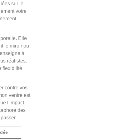
lées sur le
lement votre
onnement
porelle. Elle
 le miroir ou
 enseigne à
us réalistes.
lexibilité
er contre vos
mon ventre est
ue l'impact
étaphore des
 passer.
idée