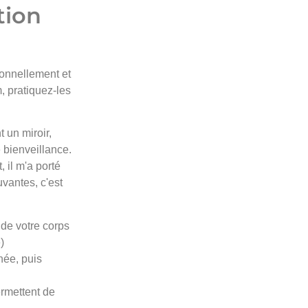
tion
sonnellement et
 pratiquez-les
 un miroir,
 bienveillance.
 il m'a porté
uvantes, c'est
de votre corps
)
née, puis
ermettent de