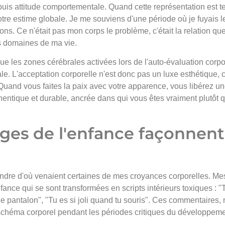
uis attitude comportementale. Quand cette représentation est te
re estime globale. Je me souviens d'une période où je fuyais le
ions. Ce n'était pas mon corps le problème, c'était la relation que
es domaines de ma vie.
e les zones cérébrales activées lors de l'auto-évaluation corpor
e. L'acceptation corporelle n'est donc pas un luxe esthétique, c'
Quand vous faites la paix avec votre apparence, vous libérez u
hentique et durable, ancrée dans qui vous êtes vraiment plutôt 
es de l'enfance façonnent
ndre d'où venaient certaines de mes croyances corporelles. Me
nce qui se sont transformées en scripts intérieurs toxiques : "T
 ce pantalon", "Tu es si joli quand tu souris". Ces commentaires
schéma corporel pendant les périodes critiques du développeme