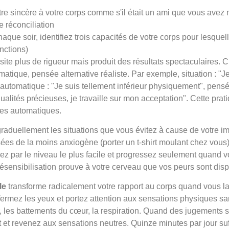
re sincère à votre corps comme s'il était un ami que vous avez m
e réconciliation
aque soir, identifiez trois capacités de votre corps pour lesquel
nctions)
ite plus de rigueur mais produit des résultats spectaculaires. C
tique, pensée alternative réaliste. Par exemple, situation : "Je
utomatique : "Je suis tellement inférieur physiquement", pensée
ualités précieuses, je travaille sur mon acceptation". Cette prat
ves automatiques.
graduellement les situations que vous évitez à cause de votre i
sées de la moins anxiogène (porter un t-shirt moulant chez vous)
ez par le niveau le plus facile et progressez seulement quand v
ésensibilisation prouve à votre cerveau que vos peurs sont dis
le
transforme radicalement votre rapport au corps quand vous la
ermez les yeux et portez attention aux sensations physiques sa
r, les battements du cœur, la respiration. Quand des jugements s
et revenez aux sensations neutres. Quinze minutes par jour suf