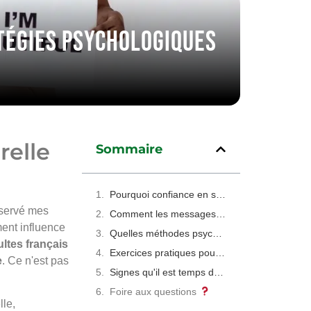
atégies psychologiques
relle
Sommaire
Pourquoi confiance en soi et acceptation corporelle sont liées
observé mes
Comment les messages de l'enfance façonnent votre image du corps
ent influence
Quelles méthodes psychologiques fonctionnent vraiment
ltes français
Exercices pratiques pour transformer votre relation au corps
e
. Ce n'est pas
Signes qu'il est temps de consulter un professionnel
Foire aux questions
lle,