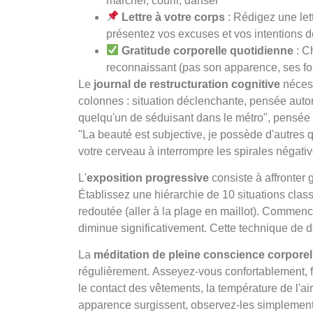
marcher, courir, danser"
Lettre à votre corps
: Rédigez une lett
présentez vos excuses et vos intentions d
Gratitude corporelle quotidienne
: Ch
reconnaissant (pas son apparence, ses fo
Le
journal de restructuration cognitive
nécess
colonnes : situation déclenchante, pensée automa
quelqu'un de séduisant dans le métro", pensée a
"La beauté est subjective, je possède d'autres q
votre cerveau à interrompre les spirales négati
L'
exposition progressive
consiste à affronter 
Établissez une hiérarchie de 10 situations clas
redoutée (aller à la plage en maillot). Commenc
diminue significativement. Cette technique de d
La
méditation de pleine conscience corporel
régulièrement. Asseyez-vous confortablement, f
le contact des vêtements, la température de l'ai
apparence surgissent, observez-les simplement 