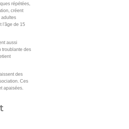
rques répétées,
tion, créent
 adultes
t l'âge de 15
ent aussi
 troublante des
etient
aissent des
ssociation. Ces
et apaisées.
t