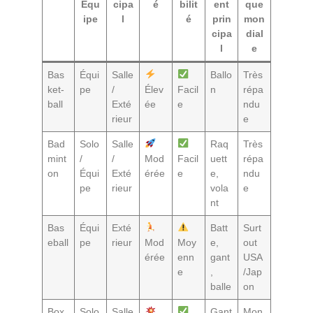
Équ
cipa
é
bilit
ent
que
ipe
l
é
prin
mon
cipa
dial
l
e
Bas
Équi
Salle
Ballo
Très
ket-
pe
/
Élev
Facil
n
répa
ball
Exté
ée
e
ndu
rieur
e
Bad
Solo
Salle
Raq
Très
mint
/
/
Mod
Facil
uett
répa
on
Équi
Exté
érée
e
e,
ndu
pe
rieur
vola
e
nt
Bas
Équi
Exté
Batt
Surt
eball
pe
rieur
Mod
Moy
e,
out
érée
enn
gant
USA
e
,
/Jap
balle
on
Box
Solo
Salle
Gant
Mon