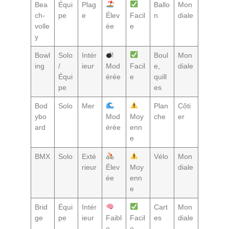
Bea
Équi
Plag
Ballo
Mon
ch-
pe
e
Élev
Facil
n
diale
volle
ée
e
y
Bowl
Solo
Intér
Boul
Mon
ing
/
ieur
Mod
Facil
e,
diale
Équi
érée
e
quill
pe
es
Bod
Solo
Mer
Plan
Côti
ybo
Mod
Moy
che
er
ard
érée
enn
e
BMX
Solo
Exté
Vélo
Mon
rieur
Élev
Moy
diale
ée
enn
e
Brid
Équi
Intér
Cart
Mon
ge
pe
ieur
Faibl
Facil
es
diale
e
e