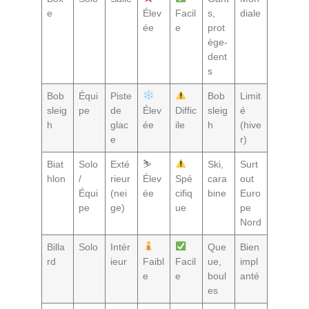
e
Élev
Facil
s,
diale
ée
e
prot
ège-
dent
s
Bob
Équi
Piste
Bob
Limit
sleig
pe
de
Élev
Diffic
sleig
é
h
glac
ée
ile
h
(hive
e
r)
Biat
Solo
Exté
⛷️
Ski,
Surt
hlon
/
rieur
Élev
Spé
cara
out
Équi
(nei
ée
cifiq
bine
Euro
pe
ge)
ue
pe
Nord
Billa
Solo
Intér
Que
Bien
rd
ieur
Faibl
Facil
ue,
impl
e
e
boul
anté
es