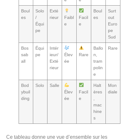
Boul
Solo
Exté
Boul
Surt
es
/
rieur
Faibl
Facil
es
out
Équi
e
e
Euro
pe
pe
Sud
Bos
Équi
Intér
Ballo
Rare
sab
pe
ieur/
Élev
Rare
n,
all
Exté
ée
tram
rieur
polin
e
Bod
Solo
Salle
Halt
Mon
ybuil
Élev
Facil
ères
diale
ding
ée
e
,
mac
hine
s
Ce tableau donne une vue d’ensemble sur les